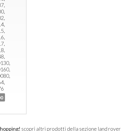
7,
0,
2,
4,
5,
6,
7,
8,
8,
130,
160,
080,
4,
76
00
shopping!
scopri altri prodotti della sezione
land rover