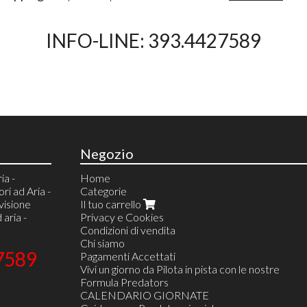
INFO-LINE: 393.4427589
Negozio
ia -
Home
i ad Aria -
Categorie
visione
Il tuo carrello
 aria -
Privacy e Cookies
Condizioni di vendita
Chi siamo
7589
Pagamenti Accettati
Vivi un giorno da Pilota in pista con le nostre
Formula Predators
CALENDARIO GIORNATE