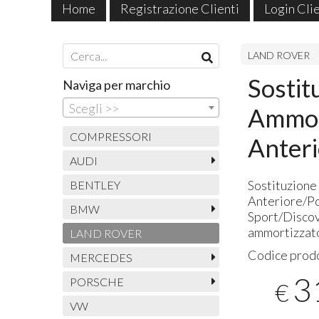
Home
Registrazione Clienti
Login Cli
Pagamenti Accettati
LAND ROVER
Sostit
Naviga per marchio
Scegli >>
Ammor
COMPRESSORI
Anteri
AUDI
Sostituzione
BENTLEY
Anteriore/P
BMW
Sport/Disco
ammortizzat
LAND ROVER
Codice prod
MERCEDES
3
PORSCHE
€
VW