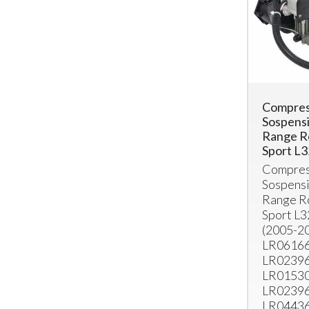
Compres
Sospensi
Range R
Sport L
Compres
Sospensi
Range R
Sport L3
(2005-20
LR06166
LR02396
LR01530
LR02396
LR04436