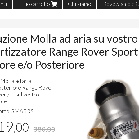
enti
Il tuo carrello
Chi siamo
Dove Siamo e C
uzione Molla ad aria su vostro
tizzatore Range Rover Sport
ore e/o Posteriore
 Molla ad aria
osteriore Range Rover
very
III
sul vostro
ore
otto:
SMARRS
19
,00
380,00