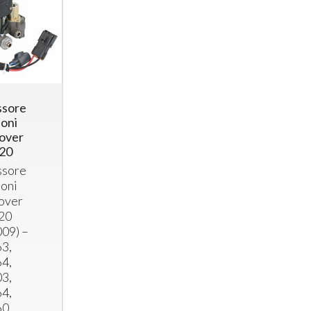
sore
oni
over
320
sore
oni
over
20
09) –
3,
4,
3,
4,
0,