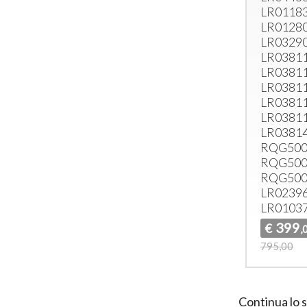
LR01183
LR01280
LR03290
LR03811
LR03811
LR03811
LR03811
LR03811
LR03814
RQG500
RQG500
RQG500
LR02396
LR0103
399
€
,
795,00
Continua lo 