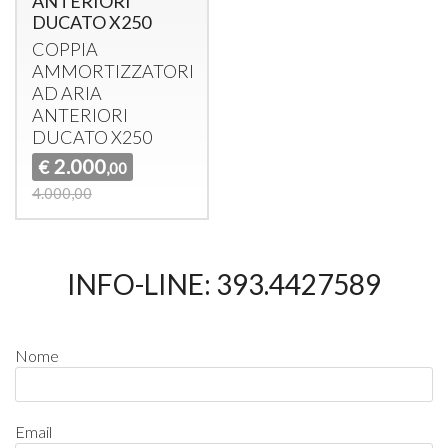
ANTERIORI
DUCATO X250
COPPIA
AMMORTIZZATORI
AD
ARIA
ANTERIORI
DUCATO
X250
2.000
€
,00
4.000,00
INFO-LINE: 393.4427589
Nome
Email