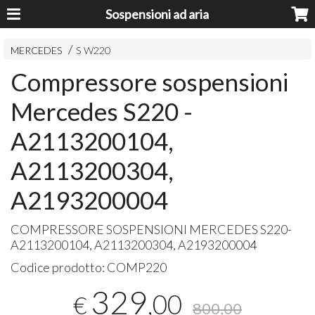
Sospensioni ad aria
MERCEDES
S W220
Compressore sospensioni
Mercedes S220 -
A2113200104,
A2113200304,
A2193200004
COMPRESSORE
SOSPENSIONI
MERCEDES
S220-
A2113200104, A2113200304, A2193200004
Codice prodotto:
COMP220
329
,00
€
800,00