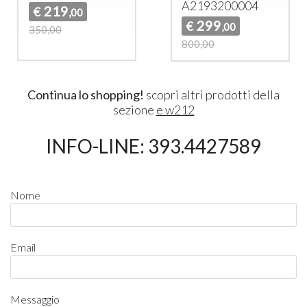
A2193200004
219
€
,00
299
€
,00
350,00
800,00
Continua lo shopping!
scopri altri prodotti della
sezione
e w212
INFO-LINE: 393.4427589
Nome
Email
Messaggio