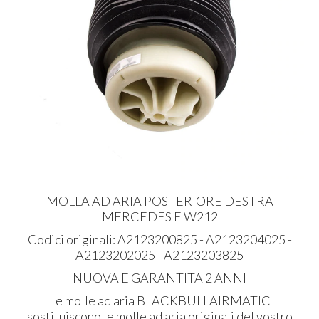
MOLLA AD ARIA POSTERIORE DESTRA
MERCEDES E W212
Codici originali: A2123200825 - A2123204025 -
A2123202025 - A2123203825
NUOVA E GARANTITA 2 ANNI
Le molle ad aria BLACKBULLAIRMATIC
sostituiscono le molle ad aria originali del vostro