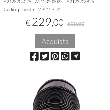
A2123204025 – A2123202025 – A2123203825
Codice prodotto:
MP212PDX
229
,00
€
500,00
Acquista