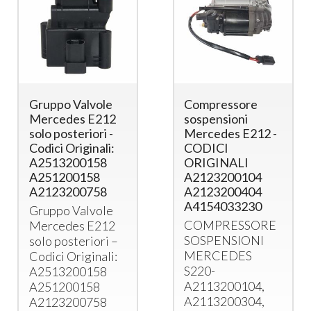
Gruppo Valvole
Compressore
Mercedes E212
sospensioni
solo posteriori -
Mercedes E212 -
Codici Originali:
CODICI
A2513200158
ORIGINALI
A251200158
A2123200104
A2123200758
A2123200404
A4154033230
Gruppo Valvole
COMPRESSORE
Mercedes E212
SOSPENSIONI
solo posteriori –
MERCEDES
Codici Originali:
S220-
A2513200158
A2113200104,
A251200158
A2113200304,
A2123200758