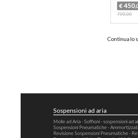
450
€
,
700,00
Continua lo 
Sospensioni ad aria
Molle ad Aria - Soffioni - sospensioni ad ar
Sospensioni Pneumatiche - Ammortizzator
Revisione Sospensioni Pneumatiche - Re