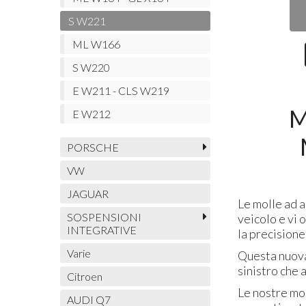
S W221
ML W166
S W220
E W211 - CLS W219
M
E W212
PORSCHE
VW
JAGUAR
Le molle ad a
SOSPENSIONI
veicolo e vi 
INTEGRATIVE
la precisione
Varie
Questa nuova 
sinistro che
Citroen
Le nostre mo
AUDI Q7