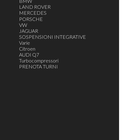
BMW
LAND ROVER
MERCEDES
R W251
PORSCHE
ML W164 - GL X164
VW
S W221
JAGUAR
ML W166
SOSPENSIONI INTEGRATIVE
S W220
Varie
E W211 - CLS W219
Citroen
E W212
AUDI Q7
Turbocompressori
PRENOTA TURNI