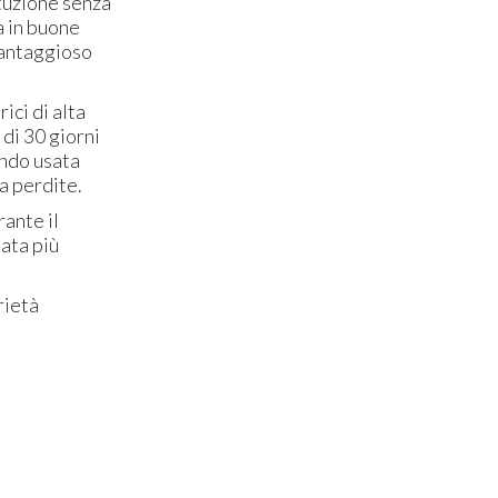
ituzione senza
a in buone
 vantaggioso
ici di alta
 di 30 giorni
endo usata
a perdite.
rante il
nata più
rietà