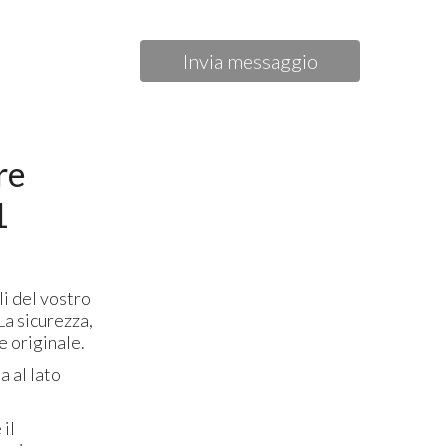
Invia messaggio
re
1
li del vostro
La sicurezza,
e originale.
a al lato
il