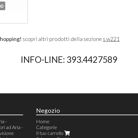
00
shopping!
scopri altri prodotti della sezione
s w221
INFO-LINE: 393.4427589
Negozio
ia -
Home
i ad Aria -
Categorie
visione
Il tuo carrello