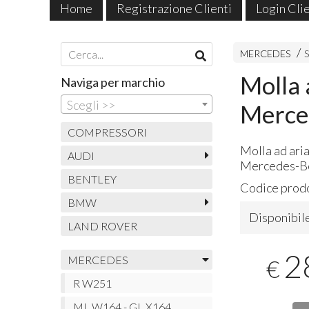
Home
Registrazione Clienti
Login Cli
Pagamenti Accettati
MERCEDES
Molla 
Naviga per marchio
Scegli >>
Merce
COMPRESSORI
Molla ad aria
AUDI
Mercedes-Be
BENTLEY
Codice prod
BMW
Disponibil
LAND ROVER
2
MERCEDES
€
R W251
ML W164 - GL X164