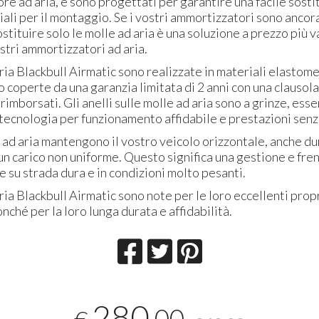
e ad aria, e sono progettati per garantire una facile sost
iali per il montaggio. Se i vostri ammortizzatori sono ancor
ostituire solo le molle ad aria è una soluzione a prezzo più
ostri ammortizzatori ad aria.
ria Blackbull Airmatic sono realizzate in materiali elastomer
o coperte da una garanzia limitata di 2 anni con una clausola
 rimborsati. Gli anelli sulle molle ad aria sono a grinze, ess
tecnologia per funzionamento affidabile e prestazioni senz
e ad aria mantengono il vostro veicolo orizzontale, anche du
un carico non uniforme. Questo significa una gestione e fre
e su strada dura e in condizioni molto pesanti.
ria Blackbull Airmatic sono note per le loro eccellenti prop
nché per la loro lunga durata e affidabilità.
280
,00