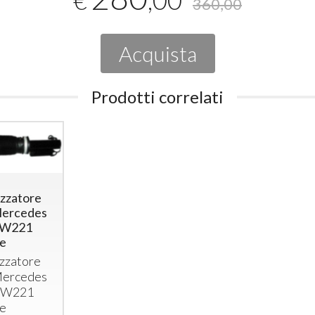
€
360,00
Acquista
Prodotti correlati
zzatore
Mercedes
S W221
re
zzatore
Mercedes
S W221
re