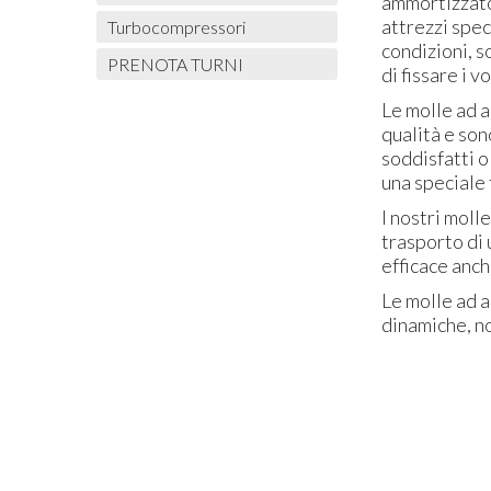
ammortizzator
attrezzi spec
Turbocompressori
condizioni, s
PRENOTA TURNI
di fissare i v
Le molle ad a
qualità e son
soddisfatti o
una speciale 
I nostri moll
trasporto di 
efficace anch
Le molle ad a
dinamiche, no