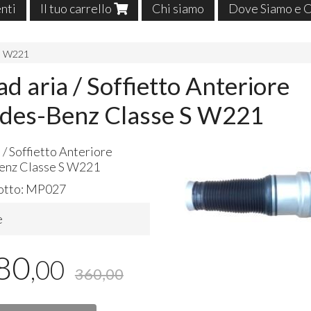
enti
Il tuo carrello
Chi siamo
Dove Siamo e C
S W221
ad aria / Soffietto Anteriore
des-Benz Classe S W221
 / Soffietto Anteriore
nz Classe S W221
otto:
MP027
e
80
,00
360,00