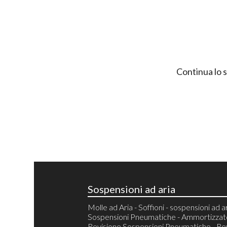
Continua lo 
Sospensioni ad aria
Molle ad Aria - Soffioni - sospensioni ad ar
Sospensioni Pneumatiche - Ammortizzator
Revisione Sospensioni Pneumatiche - Re