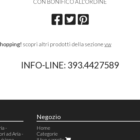
CON BONIFICO ALL'ORDINE
shopping!
scopri altri prodotti della sezione
vw
INFO-LINE: 393.4427589
Negozio
ia -
Home
i ad Aria -
Categorie
visione
Il tuo carrello