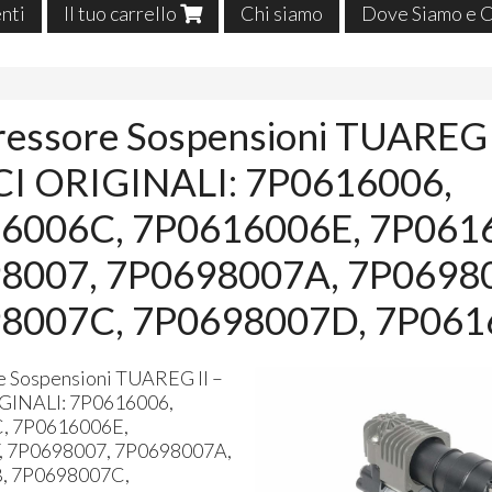
enti
Il tuo carrello
Chi siamo
Dove Siamo e C
essore Sospensioni TUAREG I
I ORIGINALI: 7P0616006,
6006C, 7P0616006E, 7P061
8007, 7P0698007A, 7P0698
8007C, 7P0698007D, 7P061
 Sospensioni
TUAREG
II –
GINALI
: 7P0616006,
, 7P0616006E,
, 7P0698007, 7P0698007A,
, 7P0698007C,