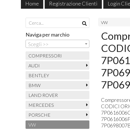
Home
Registrazione Clienti
Login Cli
Pagamenti Accettati
VW
Compr
Naviga per marchio
Scegli >>
CODIC
COMPRESSORI
7P061
AUDI
7P069
BENTLEY
7P069
BMW
LAND ROVER
Compressore
MERCEDES
CODICI
ORI
7P0616006C
PORSCHE
7P0616006F
VW
7P0698007B