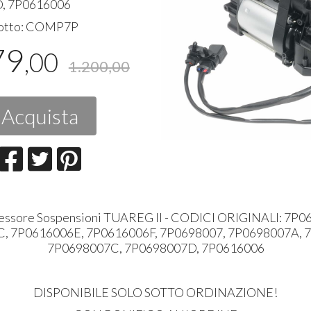
, 7P0616006
otto:
COMP7P
79
,00
1.200,00
Acquista
ssore Sospensioni TUAREG II - CODICI ORIGINALI: 7P0
, 7P0616006E, 7P0616006F, 7P0698007, 7P0698007A, 
7P0698007C, 7P0698007D, 7P0616006
DISPONIBILE SOLO SOTTO ORDINAZIONE!