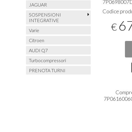
7P0698007D
JAGUAR
Codice prod
SOSPENSIONI
INTEGRATIVE
6
€
Varie
Citroen
AUDI Q7
Turbocompressori
PRENOTA TURNI
Compre
7P0616006C