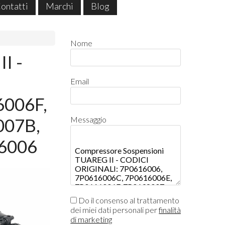
ontatti
Marchi
Blog
Nome
I -
Email
6006F,
007B,
Messaggio
6006
Do il consenso al trattamento
dei miei dati personali per
finalità
di marketing