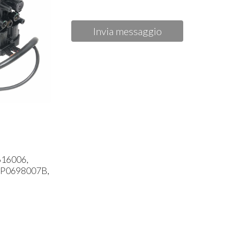
Invia messaggio
616006,
7P0698007B,